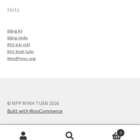
Meta
Đăng ký
Đăng nhập
RSS bài viết
RSS bình luận
WordPress.org
© NPP MINH TUẤN 2026
Built with WooCommerce
.
0
Tìm
Tìm