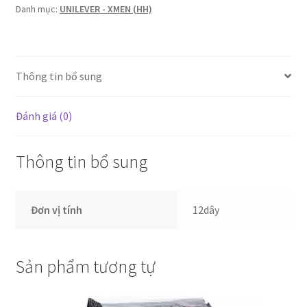
đen
Danh mục:
UNILEVER - XMEN (HH)
(8.750x12dây)
số
lượng
Thông tin bổ sung
Đánh giá (0)
Thông tin bổ sung
Đơn vị tính
12dây
Sản phẩm tương tự