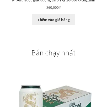
Alixen: Nước giặt dưỡng vải 3.1kg(90.000 x4túi)xanh
360,000
₫
Thêm vào giỏ hàng
Bán chạy nhất