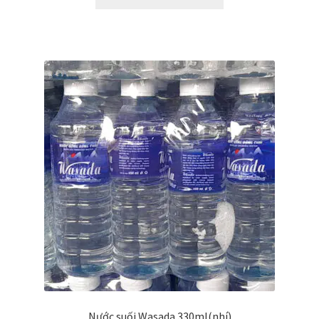
Nước suối Wasada 330ml(nhí)