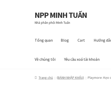
NPP MINH TUẤN
Đi
Chuyển
đến
đến
Nhà phân phối Minh Tuấn
Điều
nội
hướng
dung
Tổng quan
Blog
Cart
Hướng dẫ
Về chúng tôi
Yêu cầu xoá tài khoản
Tổng quan
Blog
Cart
Hướng dẫn
My account
P
Trang chủ
(BÁNH NHẬP KHẨU)
Playmore: Kẹo 