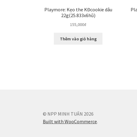
Playmore: Kẹo the KĐcookie dâu
Pl
22g(25.833x6hũ)
155,000
₫
Thêm vào giỏ hàng
© NPP MINH TUẤN 2026
Built with WooCommerce
.