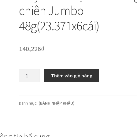
chiên Jumbo
48g(23.371x6cái)
140,226
₫
Playmore:
Thêm vào giỏ hàng
Kẹo
dẽo
trứng
chiên
Danh mục:
(BÁNH NHẬP KHẨU)
Jumbo
48g(23.371x6cái)
số
lượng
ông tin bổ sung