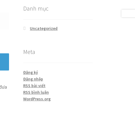
Danh mục
Uncategorized
Meta
Đăng ký
Đăng nhập
RSS bài viết
 đưa
RSS bình luận
WordPress.org