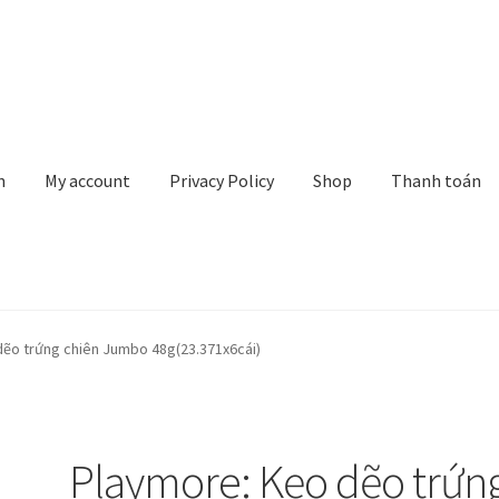
n
My account
Privacy Policy
Shop
Thanh toán
rivacy Policy
Shop
Thanh toán
Về chúng tôi
Yêu cầu xoá tài khoản
dẽo trứng chiên Jumbo 48g(23.371x6cái)
Playmore: Kẹo dẽo trứn