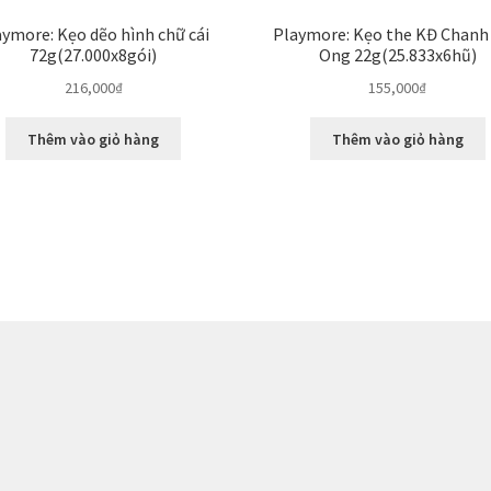
aymore: Kẹo dẽo hình chữ cái
Playmore: Kẹo the KĐ Chanh
72g(27.000x8gói)
Ong 22g(25.833x6hũ)
216,000
₫
155,000
₫
Thêm vào giỏ hàng
Thêm vào giỏ hàng