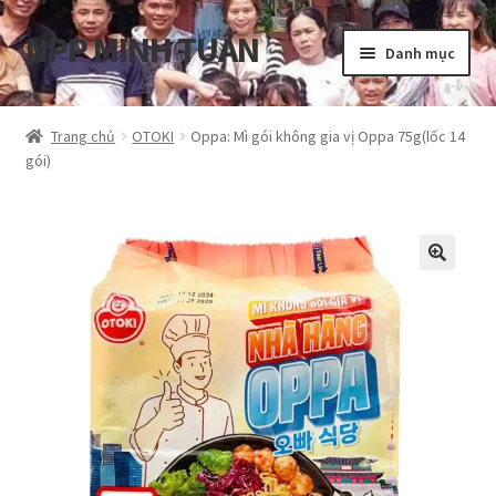
NPP MINH TUẤN
Đi
Chuyển
Danh mục
đến
đến
Điều
nội
Tổng quan
hướng
dung
Trang chủ
OTOKI
Oppa: Mì gói không gia vị Oppa 75g(lốc 14
gói)
Blog
Cart
Hướng dẫn
My account
Privacy Policy
Shop