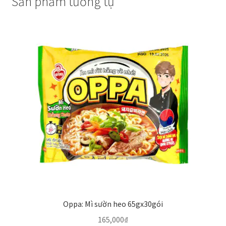
Sản phẩm tương tự
Oppa: Mì sườn heo 65gx30gói
165,000
₫