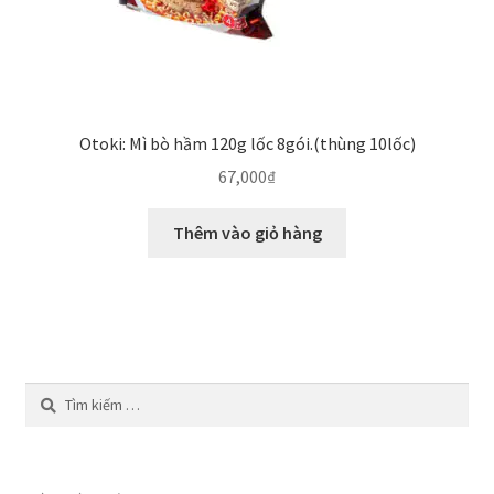
Otoki: Mì bò hầm 120g lốc 8gói.(thùng 10lốc)
67,000
₫
Thêm vào giỏ hàng
Tìm
kiếm
cho: