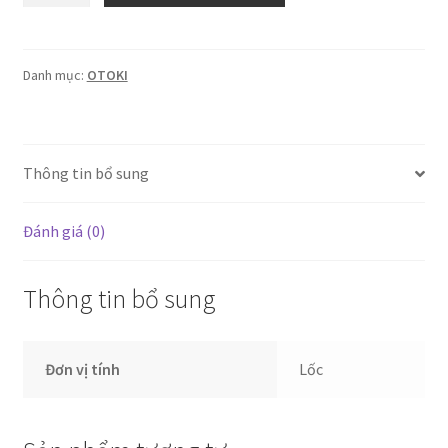
gói
không
gia
Danh mục:
OTOKI
vị
Oppa
75g(lốc
Thông tin bổ sung
14
gói)
số
Đánh giá (0)
lượng
Thông tin bổ sung
Đơn vị tính
Lốc