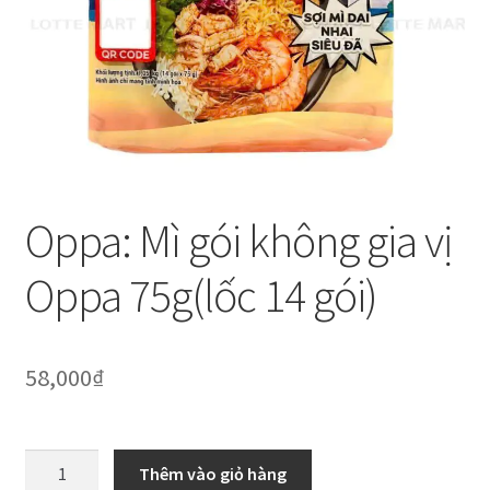
Thanh toán
Về chúng tôi
Yêu cầu xoá tài khoản
Oppa: Mì gói không gia vị
Oppa 75g(lốc 14 gói)
58,000
₫
Oppa:
Thêm vào giỏ hàng
Mì