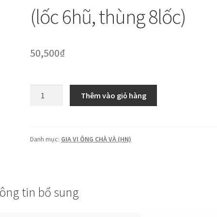
(lốc 6hũ, thùng 8lốc)
50,500
₫
OCV:
Thêm vào giỏ hàng
Muối
tiêu
chanh
90g
Danh mục:
GIA VỊ ÔNG CHÀ VÀ (HN)
(lốc
6hũ,
thùng
8lốc)
ông tin bổ sung
số
lượng