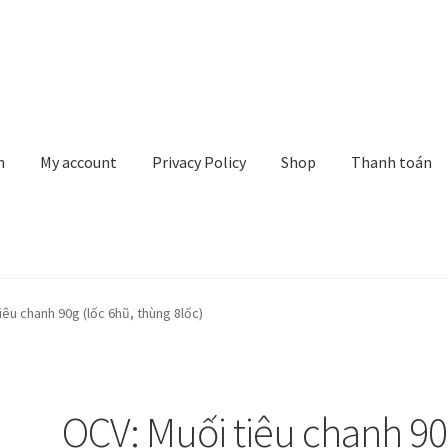
n
My account
Privacy Policy
Shop
Thanh toán
rivacy Policy
Shop
Thanh toán
Về chúng tôi
Yêu cầu xoá tài khoản
iêu chanh 90g (lốc 6hũ, thùng 8lốc)
OCV: Muối tiêu chanh 9