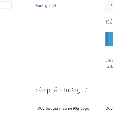
Đ
Đánh giá (0)
Đá
Chỉ 
ra đ
Sản phẩm tương tự
OCV: Sốt gia vị Bò né 90g(15gói)
OCV: