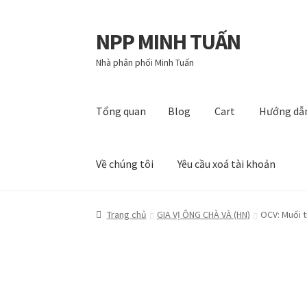
NPP MINH TUẤN
Đi
Chuyển
đến
đến
Nhà phân phối Minh Tuấn
Điều
nội
hướng
dung
Tổng quan
Blog
Cart
Hướng dẫ
Về chúng tôi
Yêu cầu xoá tài khoản
Tổng quan
Blog
Cart
Hướng dẫn
My account
P
Trang chủ
GIA VỊ ÔNG CHÀ VÀ (HN)
OCV: Muối t