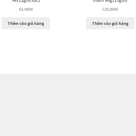
4v(12gói/lốc)
mắm 90g(15gói)
63,000
₫
120,000
₫
Thêm vào giỏ hàng
Thêm vào giỏ hàng