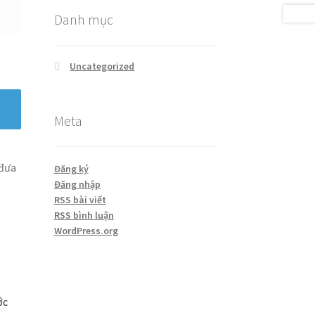
Danh mục
Uncategorized
Meta
 đưa
Đăng ký
Đăng nhập
RSS bài viết
RSS bình luận
WordPress.org
ớc