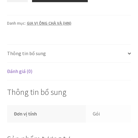
Soba
300g(40gói/thùng)
số
Danh mục:
GIA VỊ ÔNG CHÀ VÀ (HN)
lượng
Thông tin bổ sung
Đánh giá (0)
Thông tin bổ sung
Đơn vị tính
Gói