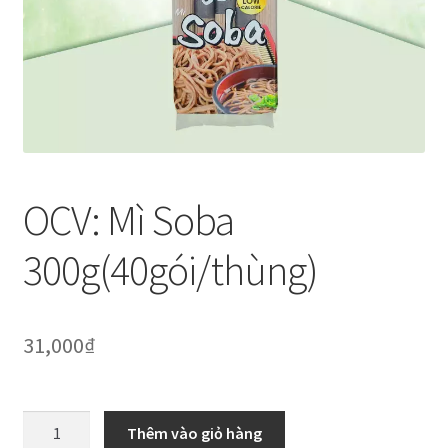
Thanh toán
Về chúng tôi
Yêu cầu xoá tài khoản
OCV: Mì Soba
300g(40gói/thùng)
31,000
₫
OCV:
Thêm vào giỏ hàng
Mì