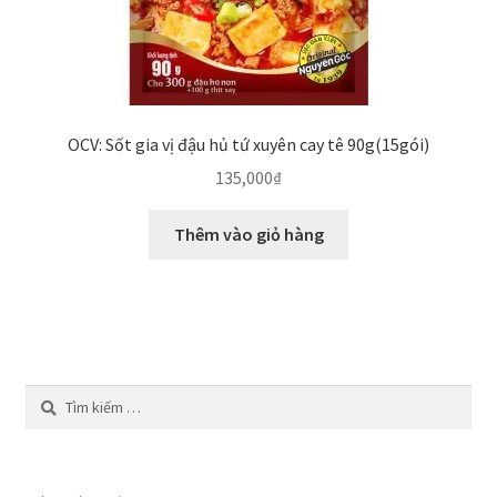
OCV: Sốt gia vị đậu hủ tứ xuyên cay tê 90g(15gói)
135,000
₫
Thêm vào giỏ hàng
Tìm
kiếm
cho: