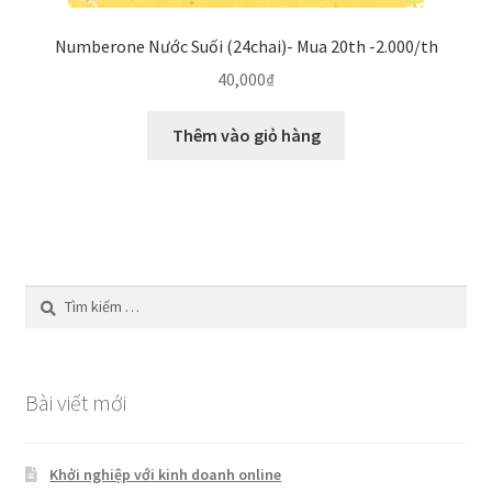
Numberone Nước Suối (24chai)- Mua 20th -2.000/th
40,000
₫
Thêm vào giỏ hàng
Tìm
kiếm
cho:
Bài viết mới
Khởi nghiệp với kinh doanh online