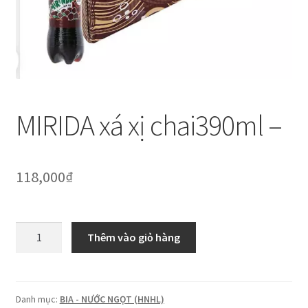
Thanh toán
Về chúng tôi
Yêu cầu xoá tài khoản
MIRIDA xá xị chai390ml –
118,000
₫
MIRIDA
Thêm vào giỏ hàng
xá
xị
chai390ml
-
Danh mục:
BIA - NƯỚC NGỌT (HNHL)