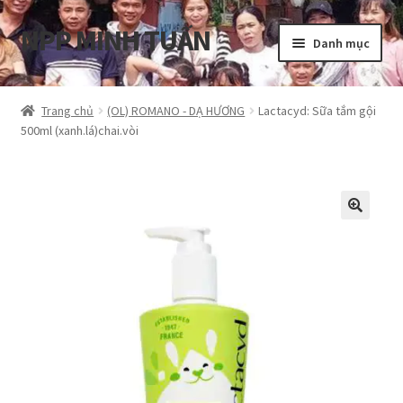
NPP MINH TUẤN
Đi
Chuyển
Danh mục
đến
đến
Điều
nội
Tổng quan
hướng
dung
Trang chủ
(OL) ROMANO - DẠ HƯƠNG
Lactacyd: Sữa tắm gội
500ml (xanh.lá)chai.vòi
Blog
Cart
Hướng dẫn
My account
Privacy Policy
Shop