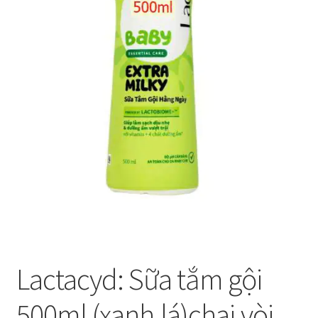
Thanh toán
Về chúng tôi
Yêu cầu xoá tài khoản
Lactacyd: Sữa tắm gội
500ml (xanh.lá)chai.vòi