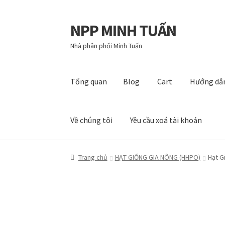
NPP MINH TUẤN
Đi
Chuyển
đến
đến
Nhà phân phối Minh Tuấn
Điều
nội
hướng
dung
Tổng quan
Blog
Cart
Hướng dẫ
Về chúng tôi
Yêu cầu xoá tài khoản
Tổng quan
Blog
Cart
Hướng dẫn
My account
P
Trang chủ
HẠT GIỐNG GIA NÔNG (HHPO)
Hạt G