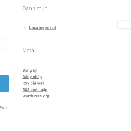
Danh mục
Uncategorized
Meta
Đăng ký
Đăng nhập
RSS bài viết
RSS bình luận
WordPress.org
 đưa