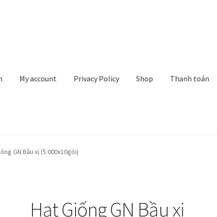
n
My account
Privacy Policy
Shop
Thanh toán
rivacy Policy
Shop
Thanh toán
Về chúng tôi
Yêu cầu xoá tài khoản
iống GN Bầu xị (5.000x10gói)
Hạt Giống GN Bầu xị