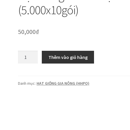
(5.000x10gói)
50,000
₫
Hạt
Thêm vào giỏ hàng
Giống
GN
Bầu
xị
Danh mục:
HẠT GIỐNG GIA NÔNG (HHPO)
(5.000x10gói)
số
lượng