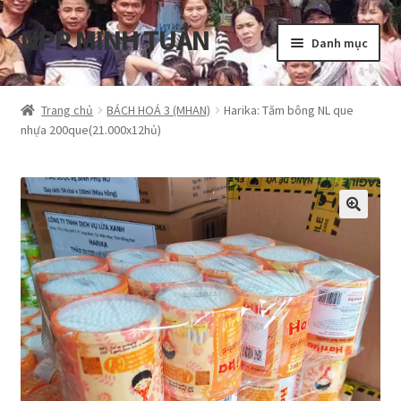
NPP MINH TUẤN
Đi
Chuyển
Danh mục
đến
đến
Điều
nội
Tổng quan
hướng
dung
Trang chủ
BÁCH HOÁ 3 (MHAN)
Harika: Tăm bông NL que
nhựa 200que(21.000x12hủ)
Blog
Cart
Hướng dẫn
My account
Privacy Policy
Shop