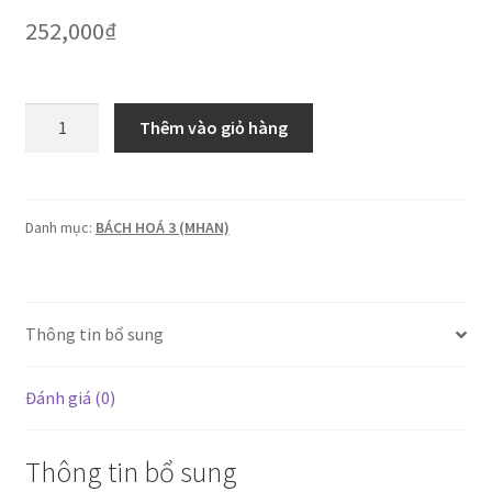
252,000
₫
Harika:
Thêm vào giỏ hàng
Tăm
bông
NL
que
Danh mục:
BÁCH HOÁ 3 (MHAN)
nhựa
200que(21.000x12hủ)
số
Thông tin bổ sung
lượng
Đánh giá (0)
Thông tin bổ sung