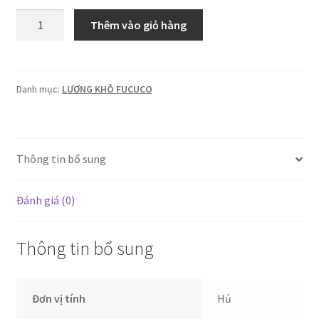
Fucuco:
Thêm vào giỏ hàng
Kẹo
socola
đồng
tiền
Danh mục:
LƯƠNG KHÔ FUCUCO
cá
vàng
235g
Thông tin bổ sung
(16h/th)
số
lượng
Đánh giá (0)
Thông tin bổ sung
Đơn vị tính
Hủ