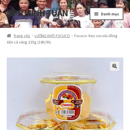
NPP MINH TUẤN
Đi
Chuyển
Danh mục
đến
đến
Điều
nội
Tổng quan
hướng
dung
Trang chủ
LƯƠNG KHÔ FUCUCO
Fucuco: Kẹo socola đồng
tiền cá vàng 235g (16h/th)
Blog
Cart
Hướng dẫn
My account
Privacy Policy
Shop