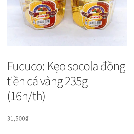
Thanh toán
Về chúng tôi
Yêu cầu xoá tài khoản
Fucuco: Kẹo socola đồng
tiền cá vàng 235g
(16h/th)
31,500
₫