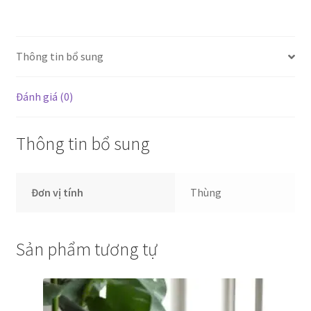
xá
4kg
số
Thông tin bổ sung
lượng
Đánh giá (0)
Thông tin bổ sung
Đơn vị tính
Thùng
Sản phẩm tương tự