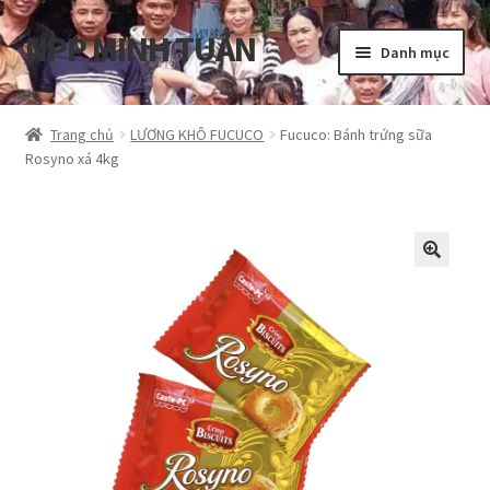
NPP MINH TUẤN
Đi
Chuyển
Danh mục
đến
đến
Điều
nội
Tổng quan
hướng
dung
Trang chủ
LƯƠNG KHÔ FUCUCO
Fucuco: Bánh trứng sữa
Rosyno xá 4kg
Blog
Cart
Hướng dẫn
My account
Privacy Policy
Shop