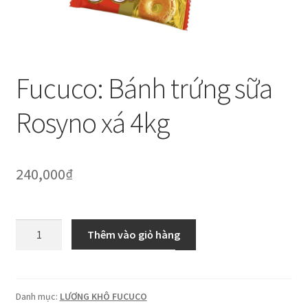
Thanh toán
Về chúng tôi
Fucuco: Bánh trứng sữa
Yêu cầu xoá tài khoản
Rosyno xá 4kg
240,000
₫
Fucuco:
Thêm vào giỏ hàng
Bánh
trứng
sữa
Rosyno
Danh mục:
LƯƠNG KHÔ FUCUCO