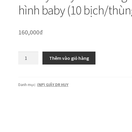
hình baby (10 bịch/thùn
160,000
₫
Dr
Thêm vào giỏ hàng
Huy:
Giấy
treo
tường
Danh mục:
(NP) GIẤY DR HUY
hình
baby
(10
bịch/thùng)
số
lượng