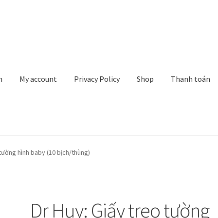
n
My account
Privacy Policy
Shop
Thanh toán
rivacy Policy
Shop
Thanh toán
Về chúng tôi
Yêu cầu xoá tài khoản
 tường hình baby (10 bịch/thùng)
Dr Huy: Giấy treo tường