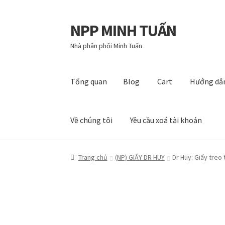
NPP MINH TUẤN
Đi
Chuyển
đến
đến
Nhà phân phối Minh Tuấn
Điều
nội
hướng
dung
Tổng quan
Blog
Cart
Hướng dẫ
Về chúng tôi
Yêu cầu xoá tài khoản
Tổng quan
Blog
Cart
Hướng dẫn
My account
P
Trang chủ
(NP) GIẤY DR HUY
Dr Huy: Giấy treo