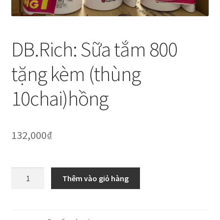
Thanh toán
Về chúng tôi
DB.Rich: Sữa tắm 800
Yêu cầu xoá tài khoản
tặng kèm (thùng
10chai)hồng
132,000
₫
DB.Rich:
Thêm vào giỏ hàng
Sữa
tắm
800