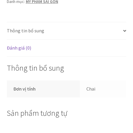
tặng
Danh mục:
MỸ PHẨM SÀI GÒN
kèm
(thùng
10chai)hồng
Thông tin bổ sung
số
lượng
Đánh giá (0)
Thông tin bổ sung
Đơn vị tính
Chai
Sản phẩm tương tự