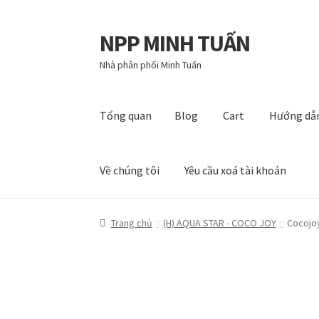
NPP MINH TUẤN
Đi
Chuyển
đến
đến
Nhà phân phối Minh Tuấn
Điều
nội
hướng
dung
Tổng quan
Blog
Cart
Hướng dẫ
Về chúng tôi
Yêu cầu xoá tài khoản
Tổng quan
Blog
Cart
Hướng dẫn
My account
P
Trang chủ
(H) AQUA STAR - COCO JOY
Cocojoy