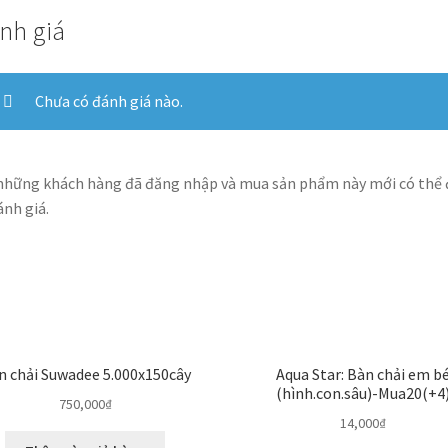
nh giá
Chưa có đánh giá nào.
những khách hàng đã đăng nhập và mua sản phẩm này mới có thể
ánh giá.
n chải Suwadee 5.000x150cây
Aqua Star: Bàn chải em b
(hình.con.sâu)-Mua20(+4
750,000
₫
14,000
₫