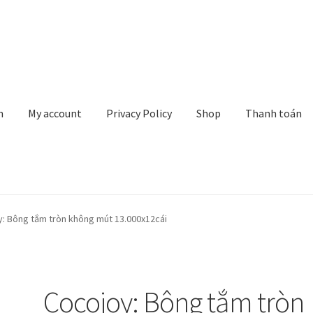
n
My account
Privacy Policy
Shop
Thanh toán
rivacy Policy
Shop
Thanh toán
Về chúng tôi
Yêu cầu xoá tài khoản
: Bông tắm tròn không mút 13.000x12cái
Cocojoy: Bông tắm tròn