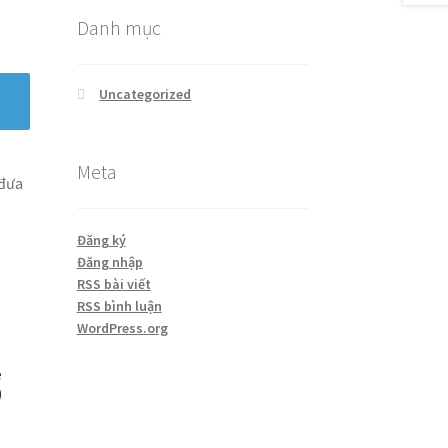
Danh mục
Uncategorized
Meta
 đưa
Đăng ký
Đăng nhập
RSS bài viết
RSS bình luận
WordPress.org
é
)