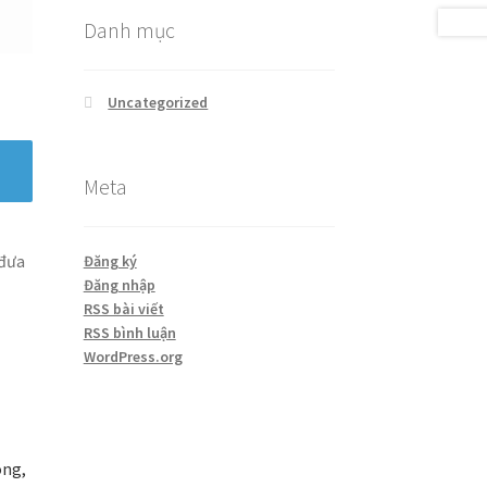
Danh mục
Uncategorized
Meta
 đưa
Đăng ký
Đăng nhập
RSS bài viết
RSS bình luận
WordPress.org
òng,