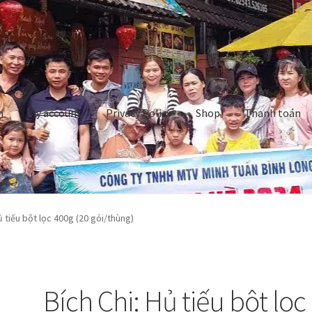
n
My account
Privacy Policy
Shop
Thanh toán
rivacy Policy
Shop
Thanh toán
Về chúng tôi
Yêu cầu xoá tài khoản
ủ tiếu bột lọc 400g (20 gói/thùng)
Bích Chi: Hủ tiếu bột lọc