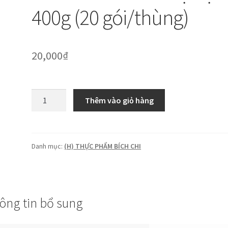
400g (20 gói/thùng)
20,000
₫
Bích
Thêm vào giỏ hàng
Chi:
Hủ
tiếu
bột
Danh mục:
(H) THỰC PHẨM BÍCH CHI
lọc
400g
(20
gói/thùng)
ông tin bổ sung
số
lượng