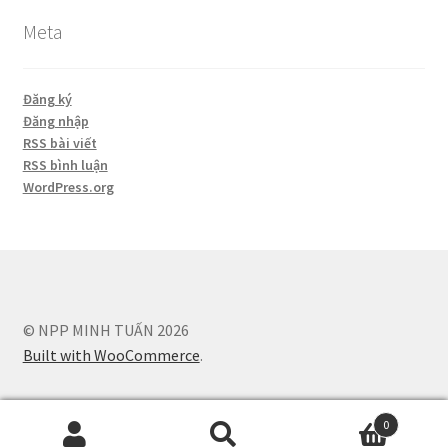
Meta
Đăng ký
Đăng nhập
RSS bài viết
RSS bình luận
WordPress.org
© NPP MINH TUẤN 2026
Built with WooCommerce
.
0
Tìm
Tìm