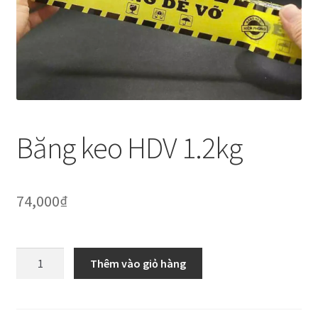
Thanh toán
Về chúng tôi
Yêu cầu xoá tài khoản
Băng keo HDV 1.2kg
74,000
₫
Băng
Thêm vào giỏ hàng
keo
HDV
1.2kg