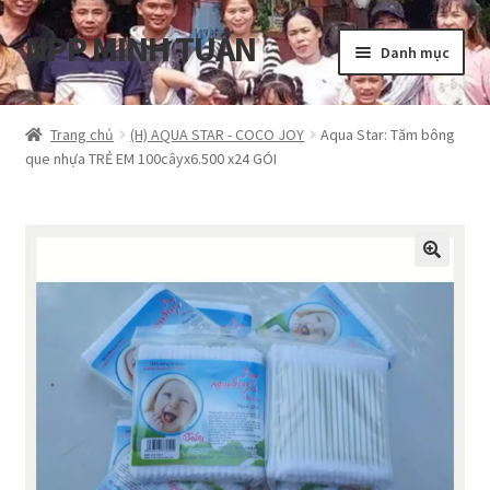
NPP MINH TUẤN
Đi
Chuyển
Danh mục
đến
đến
Điều
nội
Tổng quan
hướng
dung
Trang chủ
(H) AQUA STAR - COCO JOY
Aqua Star: Tăm bông
que nhựa TRẺ EM 100câyx6.500 x24 GÓI
Blog
Cart
Hướng dẫn
My account
Privacy Policy
Shop