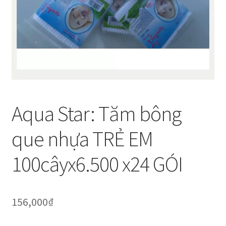
Thanh toán
Về chúng tôi
Yêu cầu xoá tài khoản
Aqua Star: Tăm bông
que nhựa TRẺ EM
100câyx6.500 x24 GÓI
156,000
₫