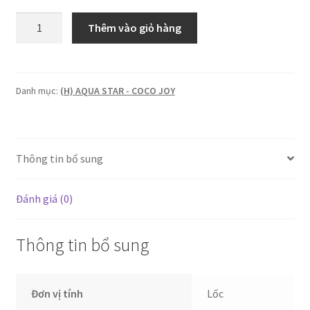
Aqua
Thêm vào giỏ hàng
Star:
Tăm
bông
que
Danh mục:
(H) AQUA STAR - COCO JOY
nhựa
TRẺ
EM
Thông tin bổ sung
100câyx6.500
x24
GÓI
Đánh giá (0)
số
lượng
Thông tin bổ sung
Đơn vị tính
Lốc