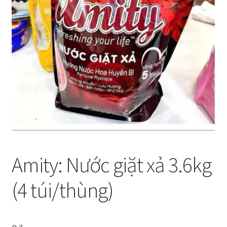
Thanh toán
Về chúng tôi
Yêu cầu xoá tài khoản
Amity: Nước giặt xả 3.6kg
(4 túi/thùng)