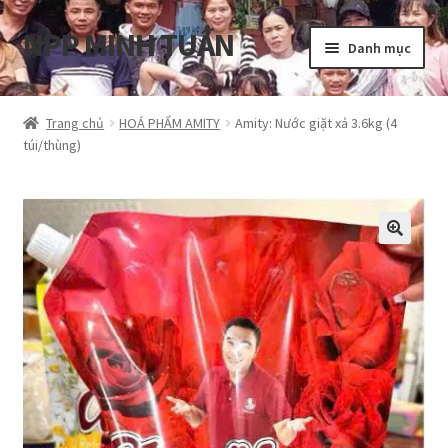
NPP MINH TUẤN
Đi
Chuyển
Danh mục
đến
đến
Điều
nội
Tổng quan
hướng
dung
Trang chủ
HOÁ PHẨM AMITY
Amity: Nước giặt xả 3.6kg (4
túi/thùng)
Blog
Cart
Hướng dẫn
My account
Privacy Policy
Shop