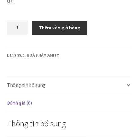
0
₫
Amity:
Thêm vào giỏ hàng
Nước
giặt
xả
3.6kg
Danh mục:
HOÁ PHẨM AMITY
(4
túi/thùng)
số
Thông tin bổ sung
lượng
Đánh giá (0)
Thông tin bổ sung