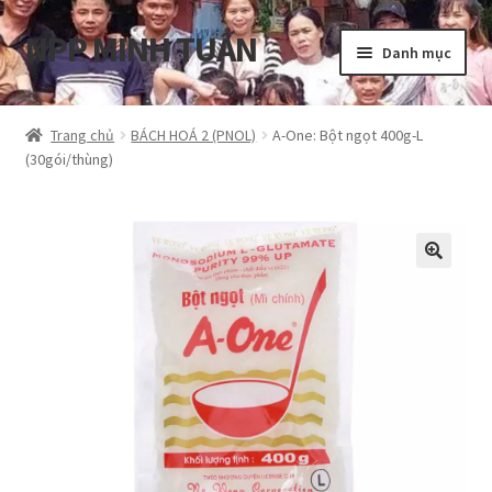
NPP MINH TUẤN
Đi
Chuyển
Danh mục
đến
đến
Điều
nội
Tổng quan
hướng
dung
Trang chủ
BÁCH HOÁ 2 (PNOL)
A-One: Bột ngọt 400g-L
(30gói/thùng)
Blog
Cart
Hướng dẫn
My account
Privacy Policy
Shop