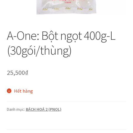
Thanh toán
Về chúng tôi
A-One: Bột ngọt 400g-L
Yêu cầu xoá tài khoản
(30gói/thùng)
25,500
₫
Hết hàng
Danh mục:
BÁCH HOÁ 2 (PNOL)