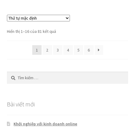
Hiển thị 1–16 của 81 kết quả
1
2
3
4
5
6
Tìm
kiếm
cho:
Bài viết mới
Khởi nghiệp với kinh doanh online