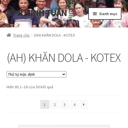
NPP MINH TUẤN
Đi
Chuyển
Danh mục
đến
đến
Điều
nội
Tổng quan
hướng
dung
Trang chủ
(AH) KHĂN DOLA - KOTEX
Blog
(AH) KHĂN DOLA - KOTEX
Cart
Hướng dẫn
Hiển thị 1–16 của 50 kết quả
My account
Privacy Policy
1
2
3
4
Shop