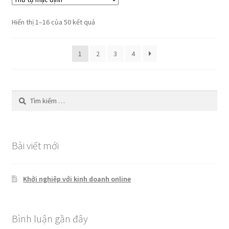
Hiển thị 1–16 của 50 kết quả
1
2
3
4
Tìm
kiếm
cho:
Bài viết mới
Khởi nghiệp với kinh doanh online
Bình luận gần đây