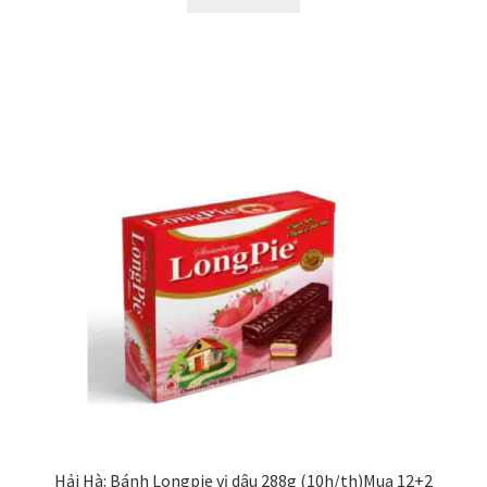
Hải Hà: Bánh Longpie vị dâu 288g (10h/th)Mua 12+2