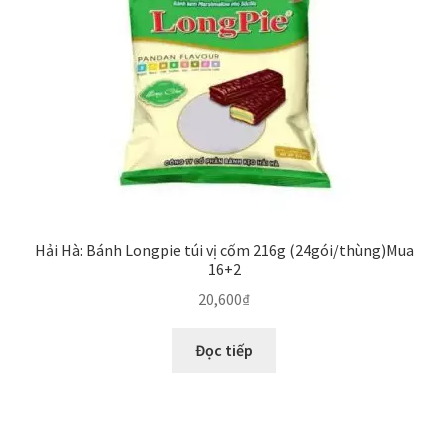
Hải Hà: Bánh Longpie túi vị cốm 216g (24gói/thùng)Mua
16+2
20,600
₫
Đọc tiếp