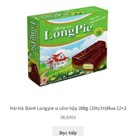
Hải Hà: Bánh Longpie vị cốm hộp 288g (10h/th)Mua 12+2
38,600
₫
Đọc tiếp