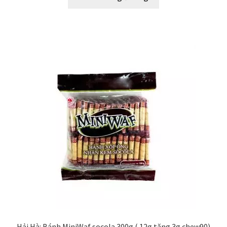
Hải Hà: Bánh MiniWaf socola 300g ( 12g tặng 3g chew90)