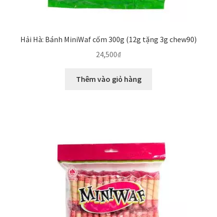
Hải Hà: Bánh MiniWaf cốm 300g (12g tặng 3g chew90)
24,500
₫
Thêm vào giỏ hàng