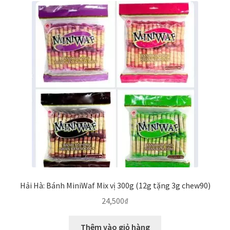
Hải Hà: Bánh MiniWaf Mix vị 300g (12g tặng 3g chew90)
24,500
₫
Thêm vào giỏ hàng