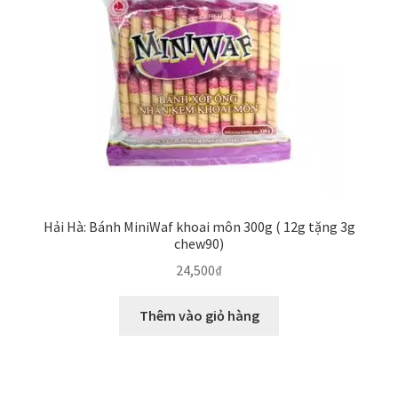
Hải Hà: Bánh MiniWaf khoai môn 300g ( 12g tặng 3g
chew90)
24,500
₫
Thêm vào giỏ hàng