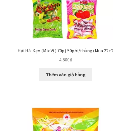
Hải Hà: Kẹo (Mix Vị ) 70g( 50gói/thùng) Mua 22+2
4,800
₫
Thêm vào giỏ hàng